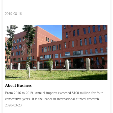
2019-08-16
About Business
From 2016 to 2019, Annual imports exceeded $100 million for four
consecutive years. It is the leader in international clinical research
import and export service.
2020-03-23